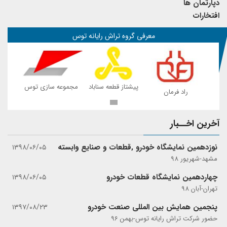
دپارتمان ها
افتخارات
معرفی گروه تراش رایانه توس
 توس
پیشتاز قطعه سناباد
مجموعه سازی توس
راد فرمان
ر
آخرین اخــبار
نوزدهمین نمایشگاه خودرو ,قطعات و صنایع وابسته
۱۳۹۸/۰۶/۰۵
مشهد-شهریور 98
چهاردهمین نمایشگاه قطعات خودرو
۱۳۹۸/۰۶/۰۵
تهران-آبان 98
پنجمین همایش بین المللی صنعت خودرو
۱۳۹۷/۰۸/۲۳
حضور شرکت تراش رایانه توس-بهمن 96