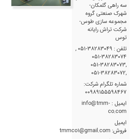
سه راهی گلمکان-
شهرک صنعتی گروه
مجموعه سازی طوس-
شرکت تراش رایانه
توس
تلفن : 38283049-051 ,
38283074-051
,38283073-051
,38283072-051
شماره تلگرام شرکت:
00989155598467
ایمیل : info@tmm-
co.com
ایمیل
فروش: tmmco1@gmail.com