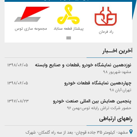
 توس
پیشتاز قطعه سناباد
مجموعه سازی توس
راد فرمان
ر
آخرین اخــبار
نوزدهمین نمایشگاه خودرو ,قطعات و صنایع وابسته
۱۳۹۸/۰۶/۰۵
مشهد-شهریور 98
چهاردهمین نمایشگاه قطعات خودرو
۱۳۹۸/۰۶/۰۵
تهران-آبان 98
پنجمین همایش بین المللی صنعت خودرو
۱۳۹۷/۰۸/۲۳
حضور شرکت تراش رایانه توس-بهمن 96
راههای ارتباطی
مشهد- کیلومتر 35 جاده قوچان- بعد از سه راه گلمکان- شهرک