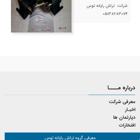
شرکت تراش رایانه توس
05138283074
درباره مــــا
معرفی شرکت
اخبـار
دپارتمان ها
افتخارات
معرفی گروه تراش رایانه توس