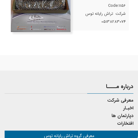
Code:1156
شرکت تراش رایانه توس
05138283074
درباره مــــا
معرفی شرکت
اخبـار
دپارتمان ها
افتخارات
معرفی گروه تراش رایانه توس