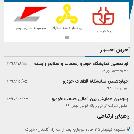
 توس
پیشتاز قطعه سناباد
مجموعه سازی توس
راد فرمان
ر
آخرین اخــبار
نوزدهمین نمایشگاه خودرو ,قطعات و صنایع وابسته
۱۳۹۸/۰۶/۰۵
مشهد-شهریور 98
چهاردهمین نمایشگاه قطعات خودرو
۱۳۹۸/۰۶/۰۵
تهران-آبان 98
پنجمین همایش بین المللی صنعت خودرو
۱۳۹۷/۰۸/۲۳
حضور شرکت تراش رایانه توس-بهمن 96
راههای ارتباطی
مشهد- کیلومتر 35 جاده قوچان- بعد از سه راه گلمکان- شهرک