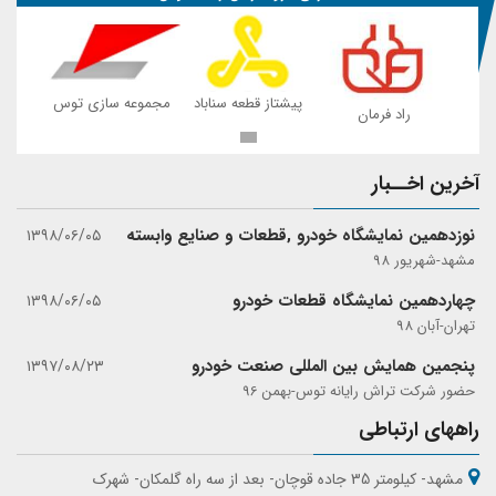
 توس
پیشتاز قطعه سناباد
مجموعه سازی توس
راد فرمان
ر
آخرین اخــبار
نوزدهمین نمایشگاه خودرو ,قطعات و صنایع وابسته
۱۳۹۸/۰۶/۰۵
مشهد-شهریور 98
چهاردهمین نمایشگاه قطعات خودرو
۱۳۹۸/۰۶/۰۵
تهران-آبان 98
پنجمین همایش بین المللی صنعت خودرو
۱۳۹۷/۰۸/۲۳
حضور شرکت تراش رایانه توس-بهمن 96
راههای ارتباطی
مشهد- کیلومتر 35 جاده قوچان- بعد از سه راه گلمکان- شهرک