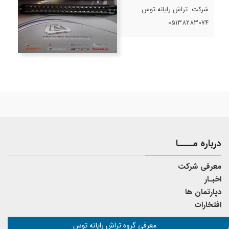
شرکت تراش رایانه توس
05138283074
درباره مــــا
معرفی شرکت
اخبـار
دپارتمان ها
افتخارات
معرفی گروه تراش رایانه توس