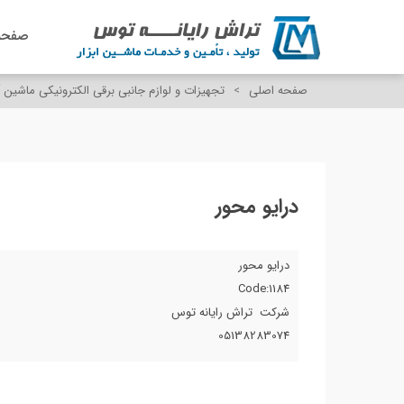
صفحه
صفحه اصلی
>
تجهیزات و لوازم جانبی برقی الکترونیکی ماشین آ
درایو محور
درایو محور
Code:1184
شرکت تراش رایانه توس
05138283074