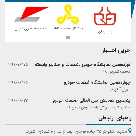
 توس
پیشتاز قطعه سناباد
مجموعه سازی توس
راد فرمان
ر
آخرین اخــبار
نوزدهمین نمایشگاه خودرو ,قطعات و صنایع وابسته
۱۳۹۸/۰۶/۰۵
مشهد-شهریور 98
چهاردهمین نمایشگاه قطعات خودرو
۱۳۹۸/۰۶/۰۵
تهران-آبان 98
پنجمین همایش بین المللی صنعت خودرو
۱۳۹۷/۰۸/۲۳
حضور شرکت تراش رایانه توس-بهمن 96
راههای ارتباطی
مشهد- کیلومتر 35 جاده قوچان- بعد از سه راه گلمکان- شهرک