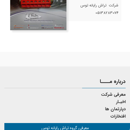
شرکت تراش رایانه توس
05138283074
درباره مــــا
معرفی شرکت
اخبـار
دپارتمان ها
افتخارات
معرفی گروه تراش رایانه توس