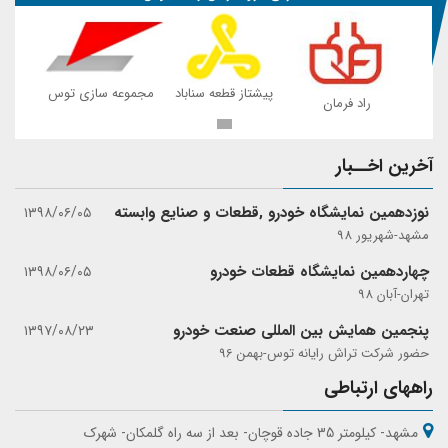
 توس
پیشتاز قطعه سناباد
مجموعه سازی توس
راد فرمان
ر
آخرین اخــبار
نوزدهمین نمایشگاه خودرو ,قطعات و صنایع وابسته
۱۳۹۸/۰۶/۰۵
مشهد-شهریور 98
چهاردهمین نمایشگاه قطعات خودرو
۱۳۹۸/۰۶/۰۵
تهران-آبان 98
پنجمین همایش بین المللی صنعت خودرو
۱۳۹۷/۰۸/۲۳
حضور شرکت تراش رایانه توس-بهمن 96
راههای ارتباطی
مشهد- کیلومتر 35 جاده قوچان- بعد از سه راه گلمکان- شهرک