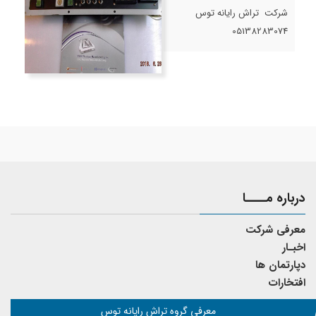
شرکت تراش رایانه توس
05138283074
درباره مــــا
معرفی شرکت
اخبـار
دپارتمان ها
افتخارات
معرفی گروه تراش رایانه توس