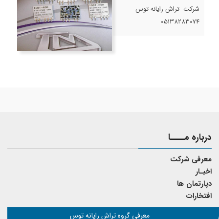
شرکت تراش رایانه توس
05138283074
درباره مــــا
معرفی شرکت
اخبـار
دپارتمان ها
افتخارات
معرفی گروه تراش رایانه توس