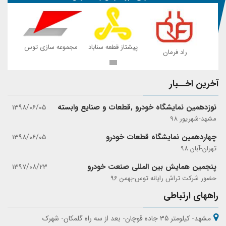
 توس
پیشتاز قطعه سناباد
مجموعه سازی توس
راد فرمان
ر
آخرین اخــبار
نوزدهمین نمایشگاه خودرو ,قطعات و صنایع وابسته
۱۳۹۸/۰۶/۰۵
مشهد-شهریور 98
چهاردهمین نمایشگاه قطعات خودرو
۱۳۹۸/۰۶/۰۵
تهران-آبان 98
پنجمین همایش بین المللی صنعت خودرو
۱۳۹۷/۰۸/۲۳
حضور شرکت تراش رایانه توس-بهمن 96
راههای ارتباطی
مشهد- کیلومتر 35 جاده قوچان- بعد از سه راه گلمکان- شهرک