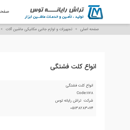
صفحه
صفحه اصلی
>
تجهیزات و لوازم جانبی مکانیکی ماشین آلات
>
انواع کلت فشتگی
انواع کلت فشتگی
Code:1178
شرکت تراش رایانه توس
05138283074